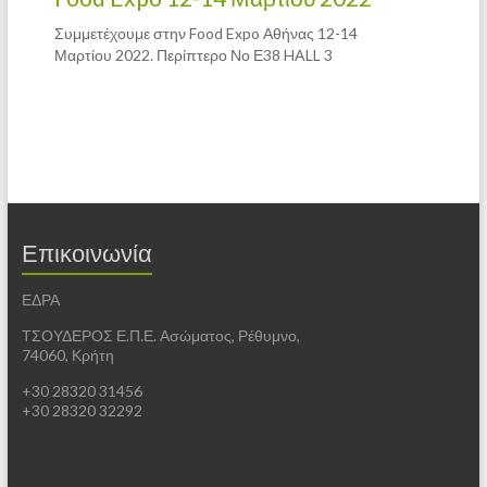
Συμμετέχουμε στην Food Expo Αθήνας 12-14
Μαρτίου 2022. Περίπτερο Νο Ε38 HALL 3
Επικοινωνία
ΕΔΡΑ
ΤΣΟΥΔΕΡΟΣ Ε.Π.Ε. Ασώματος, Ρέθυμνο,
74060, Κρήτη
+30 28320 31456
+30 28320 32292