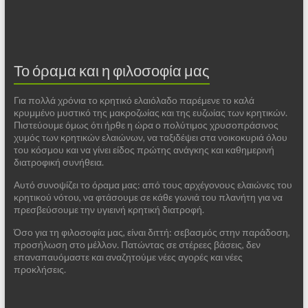
Το όραμα και η φιλοσοφία μας
Για πολλά χρόνια το κρητικό ελαιόλαδο παρέμενε το καλά
κρυμμένο μυστικό της μακροζωίας και της ευζωίας των κρητικών.
Πιστεύουμε όμως ότι ήρθε η ώρα ο πολύτιμος χρυσοπράσινος
χυμός των κρητικών ελαιώνων, να ταξιδέψει στα νοικοκυριά όλου
του κόσμου και να γίνει είδος πρώτης ανάγκης και καθημερινή
διατροφική συνήθεια.
Αυτό συνοψίζει το όραμα μας: από τους αρχέγονους ελαιώνες του
κρητικού νότου, να φτάσουμε σε κάθε γωνιά του πλανήτη για να
πρεσβεύσουμε την υγιεινή κρητική διατροφή.
Όσο για τη φιλοσοφία μας, είναι διττή: σεβασμός στην παράδοση,
προσήλωση στο μέλλον. Πατώντας σε στέρεες βάσεις, δεν
επαναπαυόμαστε και αναζητούμε νέες αγορές και νέες
προκλήσεις.