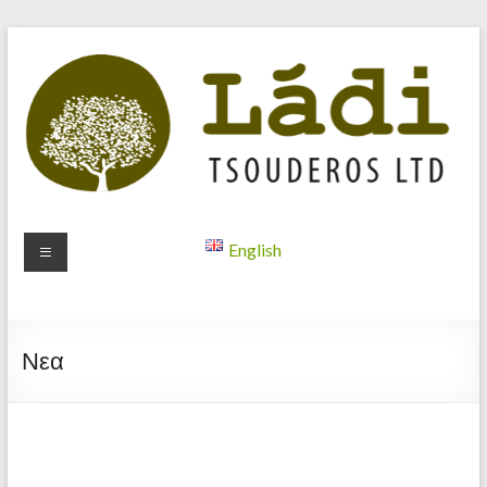
Skip
to
content
Ladi
English
Tsouderos
LTD
Νεα
Tradition
and
quality