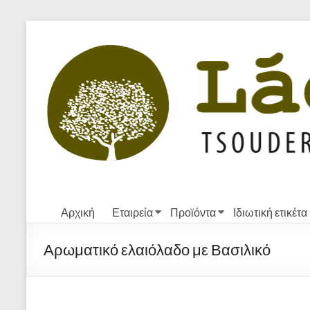
Skip
to
Ladi
content
Tsouderos
LTD
Tradition
and
quality
Αρχική
Εταιρεία
Προϊόντα
Ιδιωτική ετικέτα
Αρωματικό ελαιόλαδο με Βασιλικό