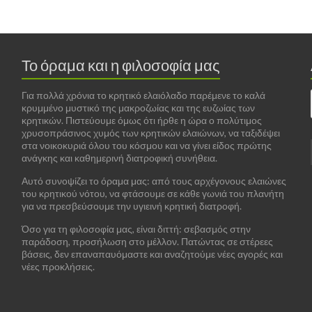
Το όραμα και η φιλοσοφία μας
Για πολλά χρόνια το κρητικό ελαιόλαδο παρέμενε το καλά
κρυμμένο μυστικό της μακροζωίας και της ευζωίας των
κρητικών. Πιστεύουμε όμως ότι ήρθε η ώρα ο πολύτιμος
χρυσοπράσινος χυμός των κρητικών ελαιώνων, να ταξιδέψει
στα νοικοκυριά όλου του κόσμου και να γίνει είδος πρώτης
ανάγκης και καθημερινή διατροφική συνήθεια.
Αυτό συνοψίζει το όραμα μας: από τους αρχέγονους ελαιώνες
του κρητικού νότου, να φτάσουμε σε κάθε γωνιά του πλανήτη
για να πρεσβεύσουμε την υγιεινή κρητική διατροφή.
Όσο για τη φιλοσοφία μας, είναι διττή: σεβασμός στην
παράδοση, προσήλωση στο μέλλον. Πατώντας σε στέρεες
βάσεις, δεν επαναπαυόμαστε και αναζητούμε νέες αγορές και
νέες προκλήσεις.