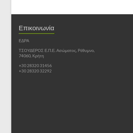
Επικοινωνία
ΕΔΡΑ
ΤΣΟΥΔΕΡΟΣ Ε.Π.Ε. Ασώματος, Ρέθυμνο,
74060, Κρήτη
+30 28320 31456
+30 28320 32292